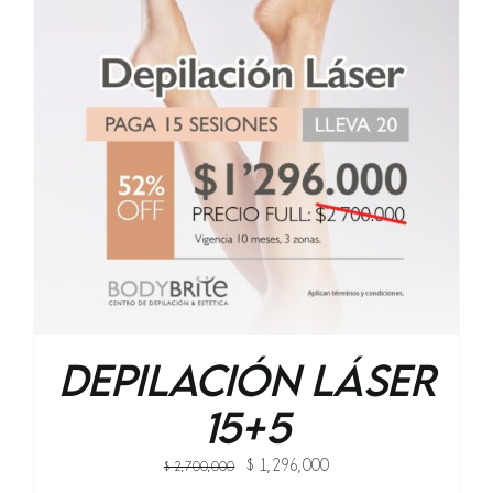
Depilación Láser
15+5
Original
Current
$
1,296,000
$
2,700,000