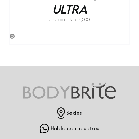
Ultra
Original
Current
$
504,000
$
720,000
price
price
was:
is:
$ 720,000.
$ 504,000.
Sedes
Habla con nosotros