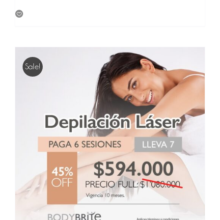
price
price
was:
is:
$ 2,700,000.
$ 1,296,000.
Sale!