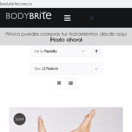
Skip
bodybrite.com.co
to
content
Toggle
Navigation
Medic
Ahora puedes comprar tus tratamientos desde aquí
¡Hazlo ahora!
Tratami
Sort by
Popularity
Show
12 Products
Produc
Promoci
Sede
Sale!
Blo