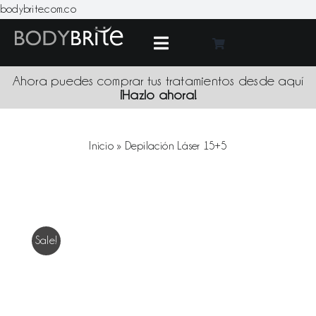
Skip
bodybrite.com.co
to
content
Toggle
Navigation
Medic
Ahora puedes comprar tus tratamientos desde aquí
¡Hazlo ahora!
Tratami
Inicio
»
Depilación Láser 15+5
Produc
Promoci
Sale!
Sede
Blo