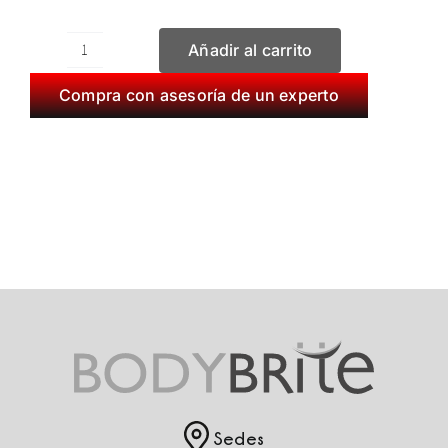
Añadir al carrito
Depilación
Láser
Compra con asesoría de un experto
15+5
cantidad
Sedes