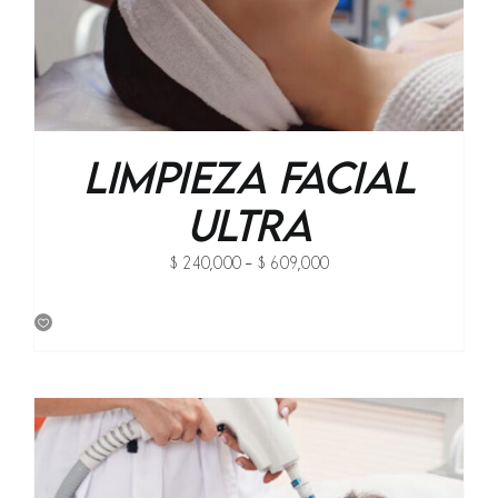
Limpieza Facial
Ultra
Price
$
240,000
–
$
609,000
range:
$ 240,000
through
$ 609,000