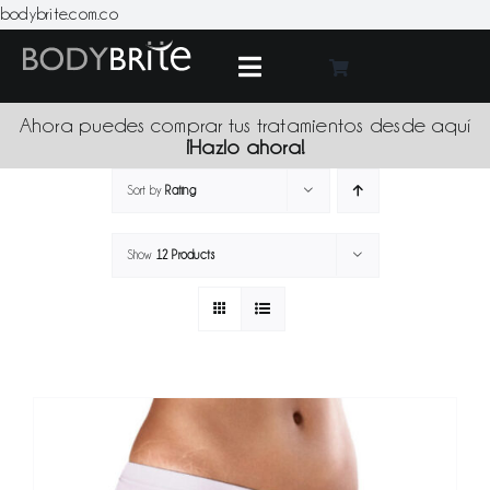
Skip
bodybrite.com.co
to
content
Toggle
Navigation
Medic
Ahora puedes comprar tus tratamientos desde aquí
¡Hazlo ahora!
Tratami
Sort by
Rating
Show
12 Products
Produc
Promoci
Sede
Blo