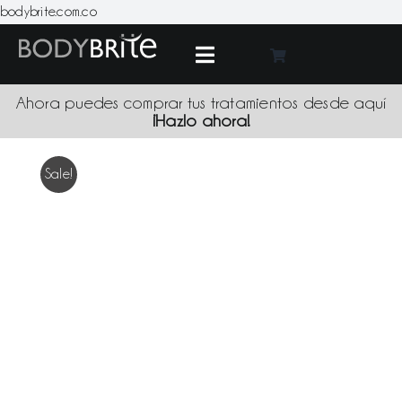
Skip
bodybrite.com.co
to
content
Toggle
Navigation
Medic
Ahora puedes comprar tus tratamientos desde aquí
¡Hazlo ahora!
Tratami
Sale!
Produc
Promoci
Sede
Blo