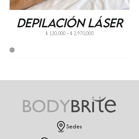
Depilación Láser
Price
$
120,000
–
$
2,970,000
range:
$ 120,000
through
$ 2,970,000
Sedes