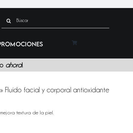
Search
for:
PROMOCIONES
lo
ahora
!
»
Fluído facial y corporal antioxidante
mejora textura de la piel.