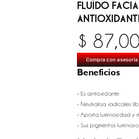
FLUÍDO FACI
ANTIOXIDANT
$
87,0
Compra con asesoría 
Beneficios
– Es antioxidante
– Neutraliza radicales lib
– Aporta luminosidad y m
– Sus pigmentos luminoso