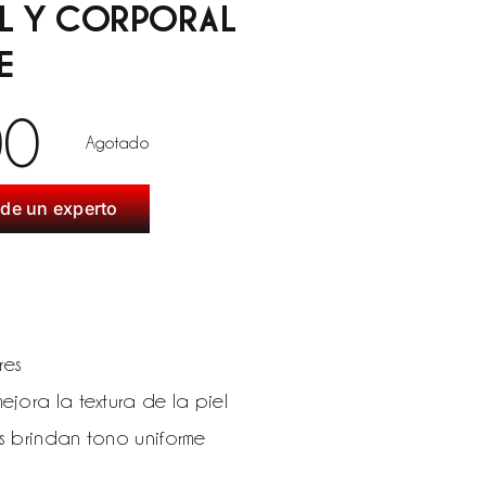
AL Y CORPORAL
E
00
Agotado
de un experto
res
ejora la textura de la piel
s brindan tono uniforme