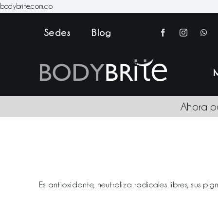
Skip
bodybrite.com.co
to
Sedes
Blog
content
Ahora p
Es antioxidante, neutraliza radicales libres, sus p