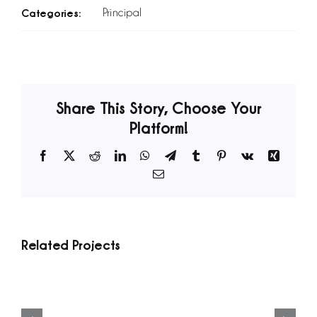
Categories:
Principal
Share This Story, Choose Your
Platform!
Facebook
X
Reddit
LinkedIn
WhatsApp
Telegram
Tumblr
Pinterest
Vk
Xing
Email
Related Projects