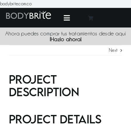
Skip
bodybrite.com.co
to
content
Toggle
Navigation
Medic
Ahora puedes comprar tus tratamientos desde aquí
¡Hazlo ahora!
Next
Tratami
Produc
Project
Description
Promoci
Sede
Project Details
Blo