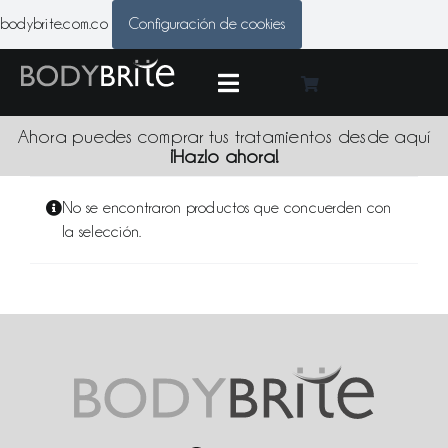
Skip
bodybrite.com.co
Configuración de cookies
to
content
Toggle
Navigation
Medic
Ahora puedes comprar tus tratamientos desde aquí
¡Hazlo ahora!
Tratami
No se encontraron productos que concuerden con
la selección.
Produc
Promoci
Sede