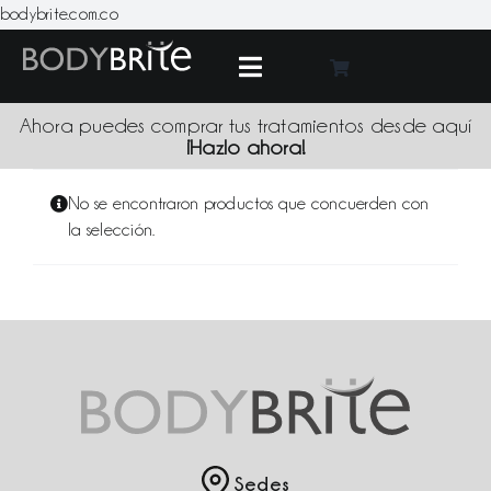
Skip
bodybrite.com.co
to
content
Toggle
Navigation
Medic
Ahora puedes comprar tus tratamientos desde aquí
¡Hazlo ahora!
Tratami
No se encontraron productos que concuerden con
la selección.
Produc
Promoci
Sede
Blo
Sedes