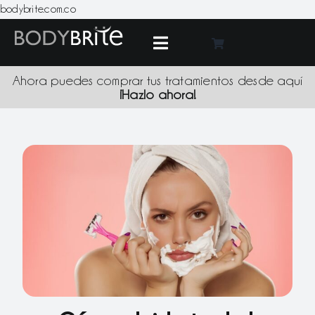
Skip
bodybrite.com.co
to
content
Toggle
Navigation
Medic
Ahora puedes comprar tus tratamientos desde aquí
¡Hazlo ahora!
Tratami
Produc
Promoci
Sede
Blo