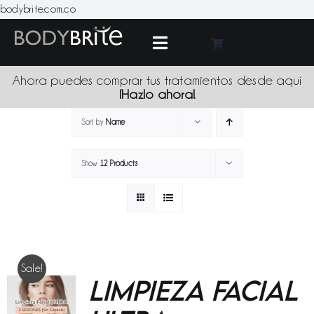
Skip
bodybrite.com.co
to
content
Toggle
Navigation
Medic
Ahora puedes comprar tus tratamientos desde aquí
¡Hazlo ahora!
Tratami
Sort by
Name
Show
12 Products
Produc
Promoci
Sede
Sale!
Limpieza Facial
Blo