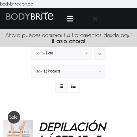
Skip
bodybrite.com.co
to
content
Toggle
Navigation
Medic
Ahora puedes comprar tus tratamientos desde aquí
¡Hazlo ahora!
Tratami
Sort by
Date
Show
12 Products
Produc
Promoci
Sede
Sale!
Depilación
Blo