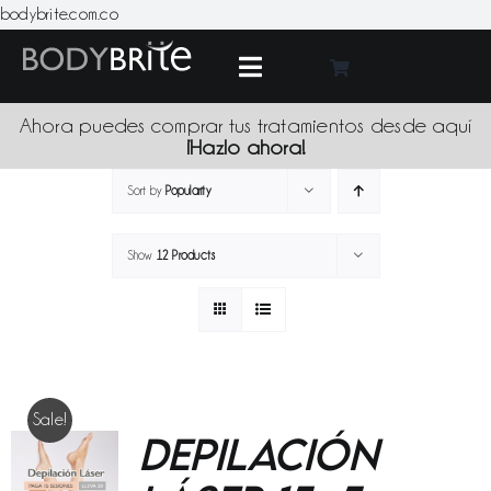
Skip
bodybrite.com.co
to
content
Toggle
Navigation
Medic
Ahora puedes comprar tus tratamientos desde aquí
¡Hazlo ahora!
Tratami
Sort by
Popularity
Show
12 Products
Produc
Promoci
Sede
Sale!
Depilación
Blo