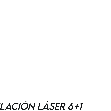
rice
price
as:
is:
 2,700,000.
$ 1,296,000.
ilación Láser 6+1