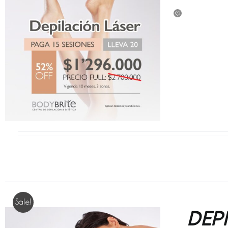
p
w
$
Sale!
Dep