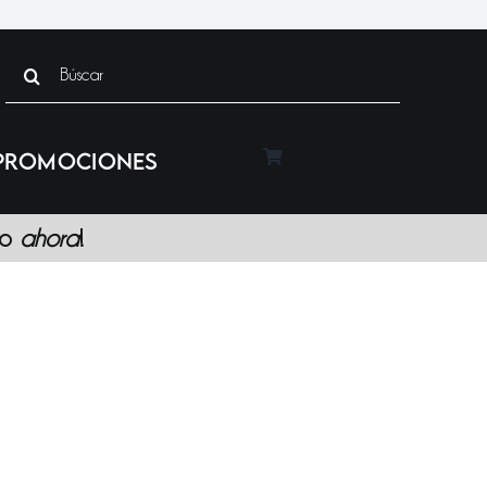
Search
for:
PROMOCIONES
lo
ahora
!