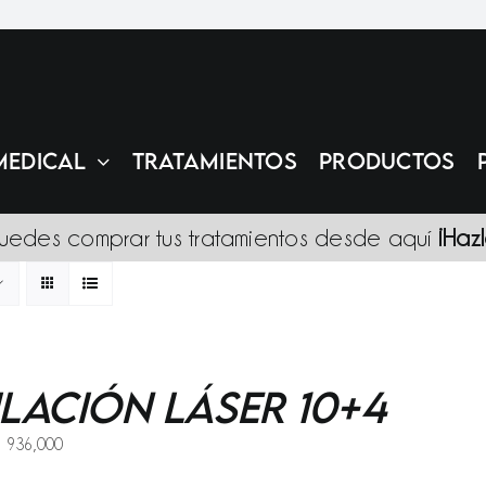
MEDICAL
TRATAMIENTOS
PRODUCTOS
uedes comprar tus tratamientos desde aquí
¡Haz
ilación Láser 10+4
riginal
Current
$
936,000
rice
price