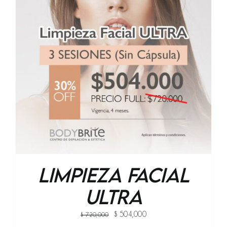
Limpieza Facial
Ultra
Original
Current
$
504,000
$
720,000