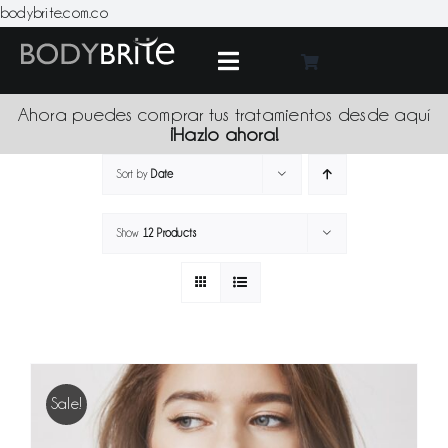
Skip
bodybrite.com.co
to
content
Toggle
Navigation
Medic
Ahora puedes comprar tus tratamientos desde aquí
¡Hazlo ahora!
Tratami
Sort by
Date
Show
12 Products
Produc
Promoci
Sede
Sale!
Blo