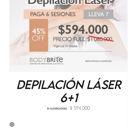
Depilación Láser
6+1
Original
Current
$
594,000
$
1,080,000
price
price
was:
is:
$ 1,080,000.
$ 594,000.