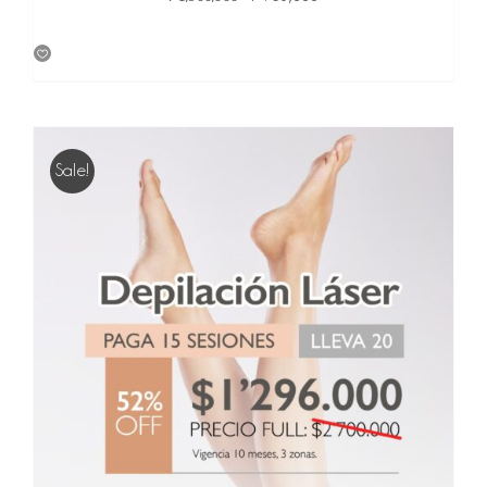
price
price
was:
is:
$ 1,800,000.
$ 936,000.
Sale!