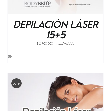
Depilación Láser
15+5
Original
Current
$
1,296,000
$
2,700,000
price
price
was:
is:
$ 2,700,000.
$ 1,296,000.
Sale!