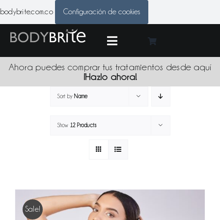
Skip
bodybrite.com.co
Configuración de cookies
to
content
Toggle
Navigation
Medic
Ahora puedes comprar tus tratamientos desde aquí
¡Hazlo ahora!
Tratami
Sort by
Name
Show
12 Products
Produc
Promoci
Sede
Sale!