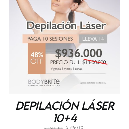
Blo
Depilación Láser
10+4
Original
Current
$
936,000
$
1,800,000