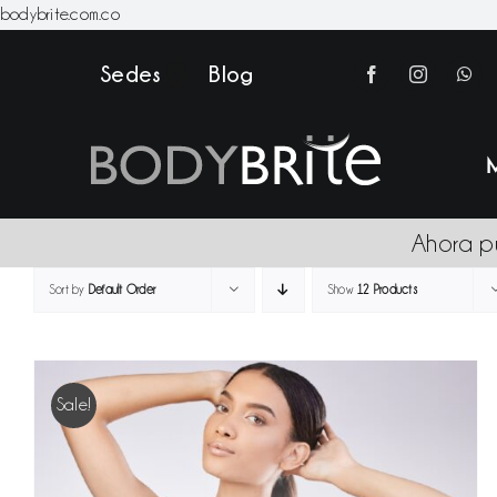
Skip
bodybrite.com.co
to
Sedes
Blog
content
Ahora p
Sort by
Default Order
Show
12 Products
Sale!