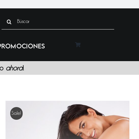
Search
for:
PROMOCIONES
lo
ahora
!
Sale!