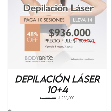
AÑADIR AL CARRITO
/
QUICK VIEW
Depilación Láser
10+4
Original
Current
$
936,000
$
1,800,000
price
price