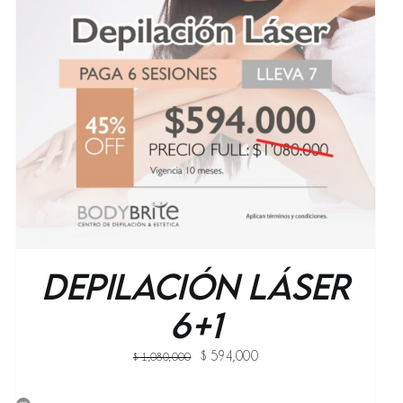
Depilación Láser
6+1
Original
Current
$
594,000
$
1,080,000
price
price