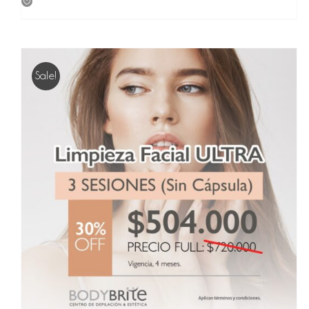
was:
is:
$ 1,800,000.
$ 936,000.
Sale!