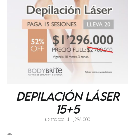
AÑADIR AL CARRITO
/
QUICK VIEW
Depilación Láser
15+5
Original
Current
$
1,296,000
$
2,700,000
price
price