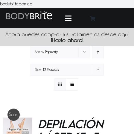
Skip
bodybrite.com.co
to
content
Toggle
Navigation
Medic
Ahora puedes comprar tus tratamientos desde aquí
¡Hazlo ahora!
Tratami
Sort by
Popularity
Show
12 Products
Produc
Promoci
Sede
Sale!
Depilación
Blo