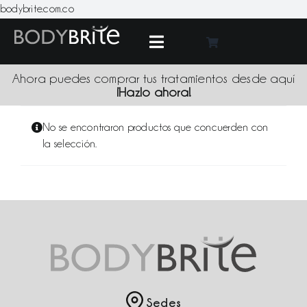
Skip
bodybrite.com.co
to
content
Toggle
Navigation
Medic
Ahora puedes comprar tus tratamientos desde aquí
¡Hazlo ahora!
Tratami
No se encontraron productos que concuerden con
la selección.
Produc
Promoci
Sede
Blo
Sedes